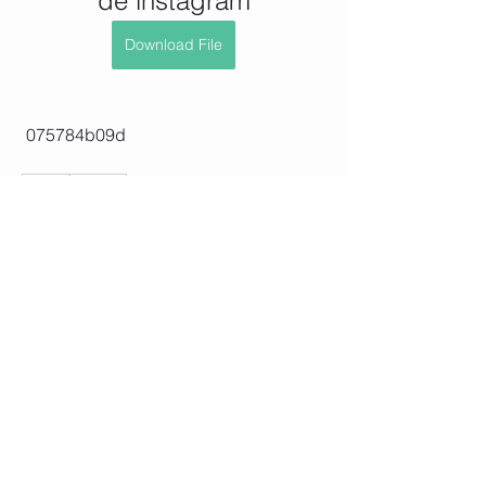
de instagram
Download File
 075784b09d
0
0
Write a comment...
Info
Willkommen in der Gruppe! Hier
können sich Mitglieder austau
...
Weiterlesen
Mitglieder